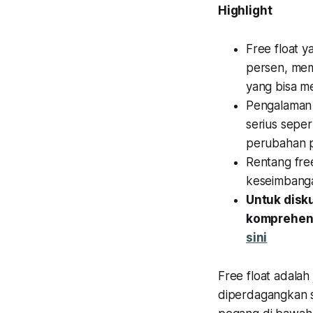
Highlight
Free float 
persen, mem
yang bisa me
Pengalaman
serius seper
perubahan p
Rentang free
keseimbangan
Untuk disk
komprehens
sini
Free float adala
diperdagangkan s