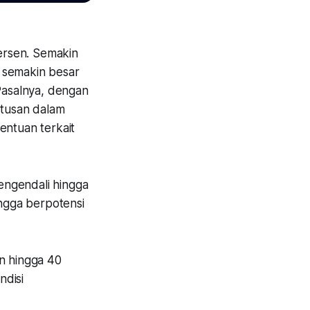
persen. Semakin
i semakin besar
. Pasalnya, dengan
utusan dalam
entuan terkait
engendali hingga
ingga berpotensi
en hingga 40
ndisi