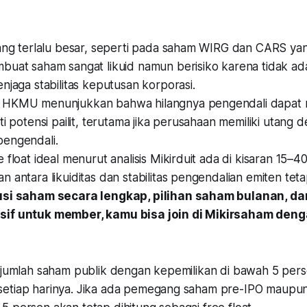
yang terlalu besar, seperti pada saham WIRG dan CARS ya
buat saham sangat likuid namun berisiko karena tidak ad
njaga stabilitas keputusan korporasi.
 HKMU menunjukkan bahwa hilangnya pengendali dapat 
ti potensi pailit, terutama jika perusahaan memiliki utang 
engendali.
 float ideal menurut analisis Mikirduit ada di kisaran 15–4
 antara likuiditas dan stabilitas pengendalian emiten teta
usi saham secara lengkap, pilihan saham bulanan, dan
if untuk member, kamu bisa join di Mikirsaham den
h jumlah saham publik dengan kepemilikan di bawah 5 per
etiap harinya. Jika ada pemegang saham pre-IPO maupun i