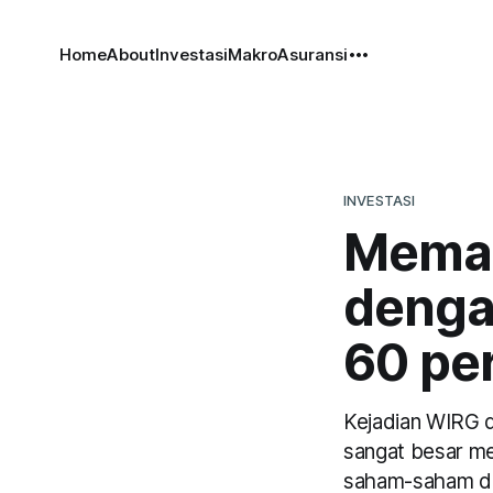
Home
About
Investasi
Makro
Asuransi
INVESTASI
Mema
denga
60 pe
Kejadian WIRG d
sangat besar me
saham-saham den