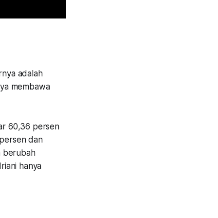
rnya adalah
anya membawa
ar 60,36 persen
 persen dan
h berubah
riani hanya