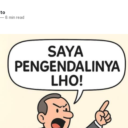
nto
—
8 min read