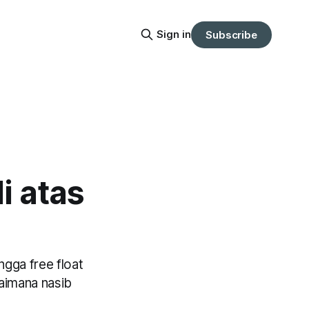
Sign in
Subscribe
i atas
gga free float
aimana nasib