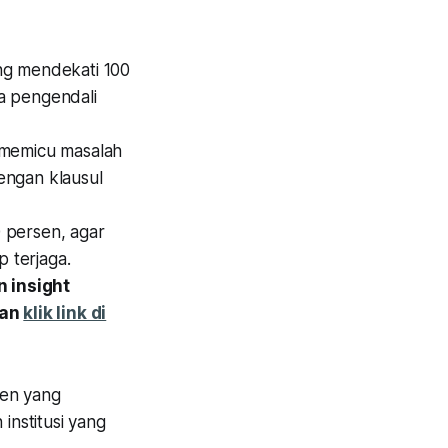
ng mendekati 100
a pengendali
memicu masalah
dengan klausul
0 persen, agar
p terjaga.
 insight
gan
klik link di
sen yang
nstitusi yang