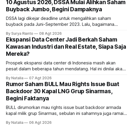
10 Agustus 2026, DSSA Mulai Alihkan Saham
Buyback Jumbo, Begini Dampaknya
DSSA lagi dikejar deadline untuk mengalihkan saham
buyback pada Juni-September 2023. Lalu, bagaimana
dampaknya kepada harga saham perseroan?
By Surya Rianto
08 Agt 2026
Ekspansi Data Center Jadi Berkah Saham
Kawasan Industri dan Real Estate, Siapa Saja
Mereka?
Prospek ekspansi data center di Indonesia masih akan
pesat dalam beberapa tahun mendatang. Hal ini dinilai akan
ikut memberikan cuan ke emiten kawasan industri dan real
By Natalia
07 Agt 2026
estate, ada siapa saja mereka?
Rumor Saham BULL Mau Rights Issue Buat
Backdoor 30 Kapal LNG Grup Sinarmas,
Begini Faktanya
BULL dirumorkan mau rights issue buat backdoor armada
kapal milik grup Sinarmas, sebulan ini sahamnya juga ramai
sampai terbang 40 persenan. Gimana prospeknya? apakah
By Natalia
06 Agt 2026
masih menarik dilirik?