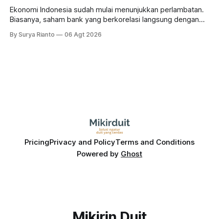
Ekonomi Indonesia sudah mulai menunjukkan perlambatan.
Biasanya, saham bank yang berkorelasi langsung dengan
dampak kinerja ekonomi. Lalu, bagaimana nasib saham
By Surya Rianto
06 Agt 2026
bank ke depannya?
Pricing
Privacy and Policy
Terms and Conditions
Powered by
Ghost
Mikirin Duit