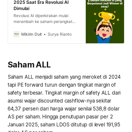
2025 Saat Era Revolusi AI
Dimulai
Revolusi AI diperkirakan mulai
merambah ke saham perangkat
lunak di 2025. Berikut ini, 5 saham
yang diprediksi bisa jadi pemenang
Mikirin Duit
Surya Rianto
di 2025. Siapa saja mereka?
Saham ALL
Saham ALL menjadi saham yang meroket di 2024
tapi PE forward turun dengan tingkat margin of
safety terbesar. Tingkat margin of safety ALL dari
asumsi wajar discounted cashflow-nya sekitar
64,37 persen dari harga wajar senilai 538,8 dolar
AS per saham. Hingga penutupan pasar per 2
Januari 2025, saham LDOS ditutup di level 191,95