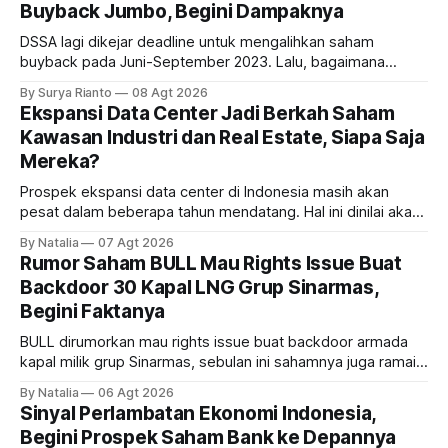
Buyback Jumbo, Begini Dampaknya
DSSA lagi dikejar deadline untuk mengalihkan saham
buyback pada Juni-September 2023. Lalu, bagaimana
dampaknya kepada harga saham perseroan?
By Surya Rianto
08 Agt 2026
Ekspansi Data Center Jadi Berkah Saham
Kawasan Industri dan Real Estate, Siapa Saja
Mereka?
Prospek ekspansi data center di Indonesia masih akan
pesat dalam beberapa tahun mendatang. Hal ini dinilai akan
ikut memberikan cuan ke emiten kawasan industri dan real
By Natalia
07 Agt 2026
estate, ada siapa saja mereka?
Rumor Saham BULL Mau Rights Issue Buat
Backdoor 30 Kapal LNG Grup Sinarmas,
Begini Faktanya
BULL dirumorkan mau rights issue buat backdoor armada
kapal milik grup Sinarmas, sebulan ini sahamnya juga ramai
sampai terbang 40 persenan. Gimana prospeknya? apakah
By Natalia
06 Agt 2026
masih menarik dilirik?
Sinyal Perlambatan Ekonomi Indonesia,
Begini Prospek Saham Bank ke Depannya