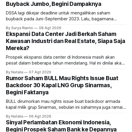
Buyback Jumbo, Begini Dampaknya
DSSA lagi dikejar deadline untuk mengalihkan saham
buyback pada Juni-September 2023. Lalu, bagaimana
dampaknya kepada harga saham perseroan?
By Surya Rianto
08 Agt 2026
Ekspansi Data Center Jadi Berkah Saham
Kawasan Industri dan Real Estate, Siapa Saja
Mereka?
Prospek ekspansi data center di Indonesia masih akan
pesat dalam beberapa tahun mendatang. Hal ini dinilai akan
ikut memberikan cuan ke emiten kawasan industri dan real
By Natalia
07 Agt 2026
estate, ada siapa saja mereka?
Rumor Saham BULL Mau Rights Issue Buat
Backdoor 30 Kapal LNG Grup Sinarmas,
Begini Faktanya
BULL dirumorkan mau rights issue buat backdoor armada
kapal milik grup Sinarmas, sebulan ini sahamnya juga ramai
sampai terbang 40 persenan. Gimana prospeknya? apakah
By Natalia
06 Agt 2026
masih menarik dilirik?
Sinyal Perlambatan Ekonomi Indonesia,
Begini Prospek Saham Bank ke Depannya