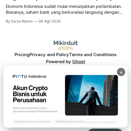
Ekonomi Indonesia sudah mulai menunjukkan perlambatan.
Biasanya, saham bank yang berkorelasi langsung dengan
dampak kinerja ekonomi. Lalu, bagaimana nasib saham
By Surya Rianto
06 Agt 2026
bank ke depannya?
Pricing
Privacy and Policy
Terms and Conditions
Powered by
Ghost
×
Mikirin Duit
Solusi ngatur duit yang cerdas